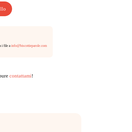
llo
 i file a
info@biscottieparole.com
pure
contattami
!