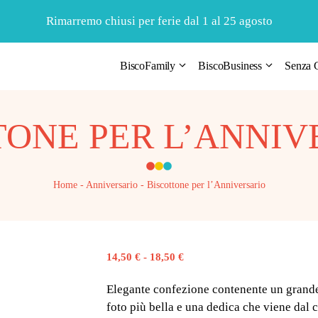
Rimarremo chiusi per ferie dal 1 al 25 agosto
BiscoFamily
BiscoBusiness
Senza G
TONE PER L’ANNIV
Home
-
Anniversario
-
Biscottone per l’Anniversario
Fascia
14,50
€
-
18,50
€
di
prezzo:
Elegante confezione contenente un grande b
da
foto più bella e una dedica che viene dal