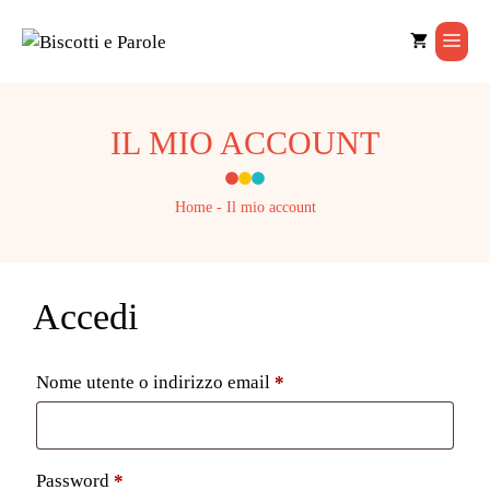
Vai
al
Men
contenuto
IL MIO ACCOUNT
Home
-
Il mio account
Accedi
Richiesto
Nome utente o indirizzo email
*
Richiesto
Password
*