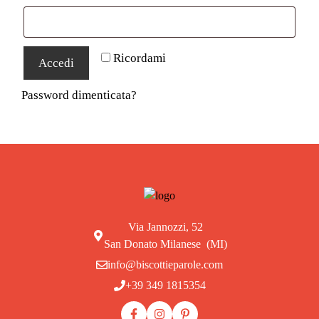
Ricordami
Accedi
Password dimenticata?
Via Jannozzi, 52
San Donato Milanese (MI)
info@biscottieparole.com
+39 349 1815354