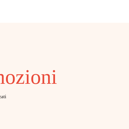
ozioni
zati