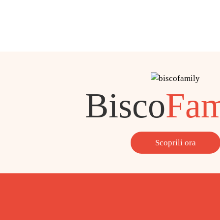
Bisco
Fam
Scoprili ora