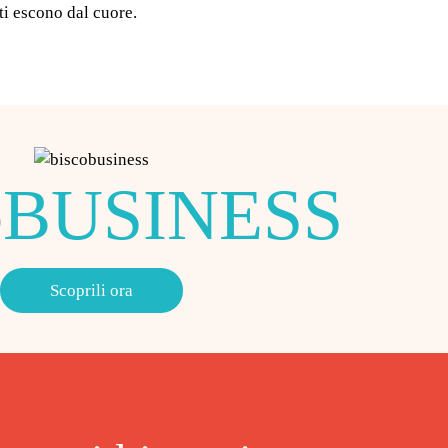
ti escono dal cuore.
o
BUSINESS
Scoprili ora