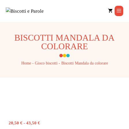
Vai
al
Men
contenuto
BISCOTTI MANDALA DA
COLORARE
Home
-
Gioco biscotti
-
Biscotti Mandala da colorare
Fascia
20,50
€
-
43,50
€