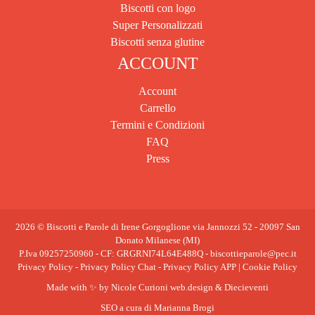
Biscotti con logo
Super Personalizzati
Biscotti senza glutine
ACCOUNT
Account
Carrello
Termini e Condizioni
FAQ
Press
2026 © Biscotti e Parole di Irene Gorgoglione via Jannozzi 52 - 20097 San
Donato Milanese (MI)
P.Iva 09257250960 - CF: GRGRNI74L64E488Q
-
biscottieparole@pec.it
Privacy Policy
-
Privacy Policy Chat
-
Privacy Policy APP
|
Cookie Policy
Made with ✨ by
Nicole Curioni web.design
&
Diecieventi
SEO a cura di
Marianna Brogi