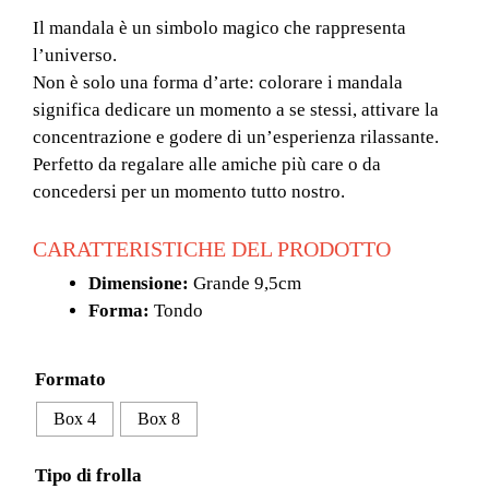
di
prezzo:
Il mandala è un simbolo magico che rappresenta
da
l’universo.
20,50 €
Non è solo una forma d’arte: colorare i mandala
a
significa dedicare un momento a se stessi, attivare la
43,50 €
concentrazione e godere di un’esperienza rilassante.
Perfetto da regalare alle amiche più care o da
concedersi per un momento tutto nostro.
CARATTERISTICHE DEL PRODOTTO
Dimensione:
Grande 9,5cm
Forma:
Tondo
Formato
Box 4
Box 8
Tipo di frolla