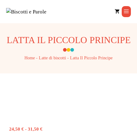
Vai
al
Men
contenuto
LATTA IL PICCOLO PRINCIPE
Home
-
Latte di biscotti
-
Latta Il Piccolo Principe
Fascia
24,50
€
-
31,50
€
di