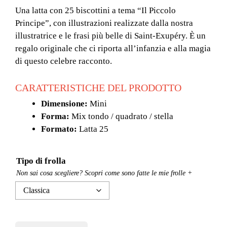
prezzo:
Una latta con 25 biscottini a tema “Il Piccolo
da
Principe”, con illustrazioni realizzate dalla nostra
24,50 €
illustratrice e le frasi più belle di Saint-Exupéry. È un
a
regalo originale che ci riporta all’infanzia e alla magia
31,50 €
di questo celebre racconto.
CARATTERISTICHE DEL PRODOTTO
Dimensione:
Mini
Forma:
Mix tondo / quadrato / stella
Formato:
Latta 25
Tipo di frolla
Non sai cosa scegliere? Scopri come sono fatte le mie frolle +