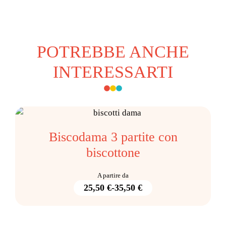
POTREBBE ANCHE
INTERESSARTI
Biscodama 3 partite con
biscottone
A partire da
Fascia
25,50
€
-
35,50
€
di
prezzo: