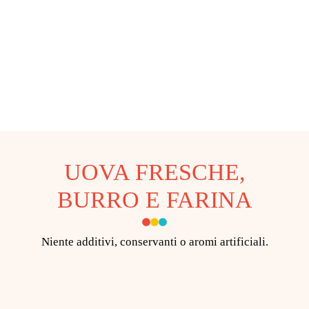
da
25,50 €
a
35,50 €
UOVA FRESCHE,
BURRO E FARINA
Niente additivi, conservanti o aromi artificiali.