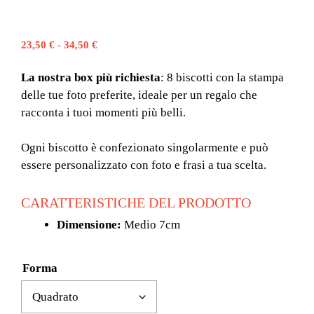
Fascia
23,50
€
-
34,50
€
di
prezzo:
La nostra box più richiesta
: 8 biscotti con la stampa
da
delle tue foto preferite, ideale per un regalo che
23,50 €
racconta i tuoi momenti più belli.
a
34,50 €
Ogni biscotto è confezionato singolarmente e può
essere personalizzato con foto e frasi a tua scelta.
CARATTERISTICHE DEL PRODOTTO
Dimensione:
Medio 7cm
Forma