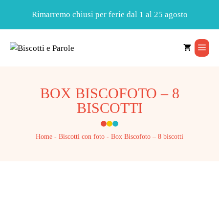
Rimarremo chiusi per ferie dal 1 al 25 agosto
Vai
al
Men
contenuto
BOX BISCOFOTO – 8
BISCOTTI
Home
-
Biscotti con foto
-
Box Biscofoto – 8 biscotti