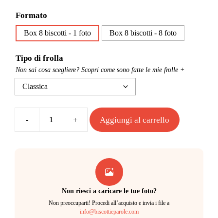
Formato
Box 8 biscotti - 1 foto
Box 8 biscotti - 8 foto
Tipo di frolla
Non sai cosa scegliere? Scopri come sono fatte le mie frolle +
Aggiungi al carrello
Box
Biscofoto
-
8
biscotti
quantità
Non riesci a caricare le tue foto?
Non preoccuparti! Procedi all’acquisto e invia i file a
info@biscottieparole.com