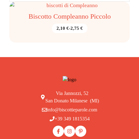
Biscotto Compleanno Piccolo
Fascia
2,10
€
-
2,75
€
di
prezzo:
da
2,10 €
a
2,75 €
Via Jannozzi, 52
San Donato Milanese (MI)
info@biscottieparole.com
+39 349 1815354