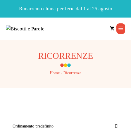
Rimarremo chiusi per ferie dal 1 al 25 agosto
Vai
al
Men
contenuto
RICORRENZE
Home
-
Ricorrenze